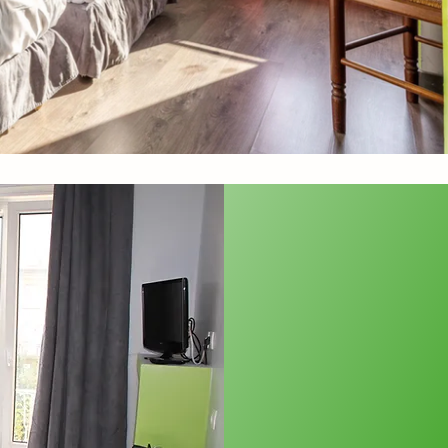
Komfortab
ausgestat
mit Pfleg