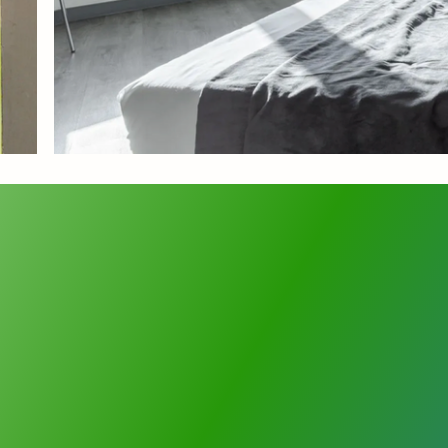
le und moderne Zimmer, alle
tet mit eigenem Badezimmer
eprodukten, Fernseher und