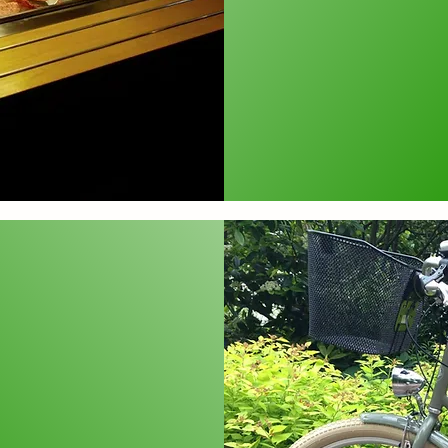
6:30 bis 
serviert wi
auseigenen
mgebung zu