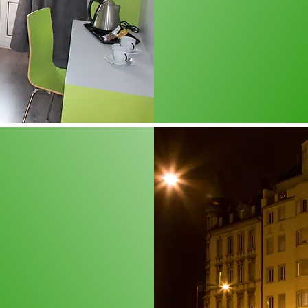
kostenlose
 gegenüber
Zugang zum
hnhof, dem