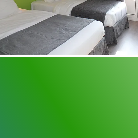
Die Straßenbahnhaltestelle
dem Hotel bietet direkten 
Stadtzentrum, dem Hauptba