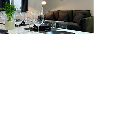
CONTACTAR
+33 3 88 61 38 95
info@hotel-esplanade.fr
1 boulevard Leblois,
Estrasburgo, 67000, Francia